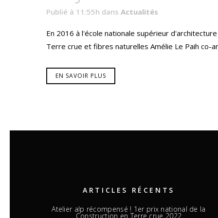
Publié à 11:55h
dans
Actualités
En 2016 à l'école nationale supérieur d'architecture
Terre crue et fibres naturelles Amélie Le Paih co-a
EN SAVOIR PLUS
ARTICLES RÉCENTS
Atelier alp récompensé ! 1er prix national de la
Construction en Terre crue 2022