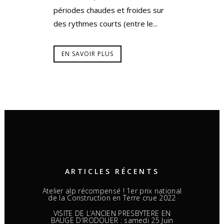
périodes chaudes et froides sur
des rythmes courts (entre le...
EN SAVOIR PLUS
ARTICLES RÉCENTS
Atelier alp récompensé ! 1er prix national
de la Construction en Terre crue 2022
VISITE DE L’ANCIEN PRESBYTERE EN
BAUGE D’IRODOUER : samedi 25 Juin