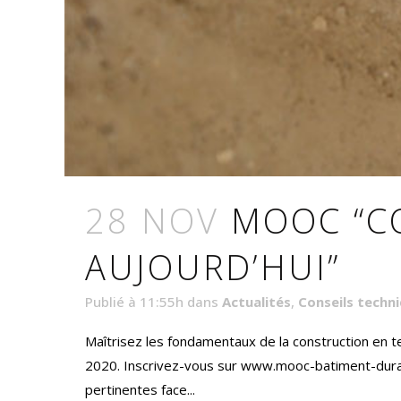
28 NOV
MOOC “C
AUJOURD’HUI”
Publié à 11:55h
dans
Actualités
,
Conseils techn
Maîtrisez les fondamentaux de la construction en te
2020. Inscrivez-vous sur www.mooc-batiment-durable
pertinentes face...